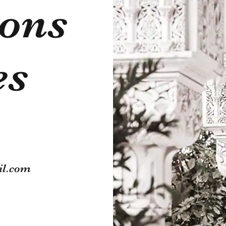
ons
es
il.com